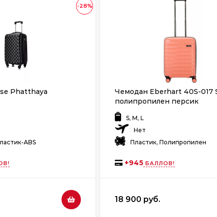
-28%
se Phatthaya
Чемодан Eberhart 40S-017 S
полипропилен персик
:
S, M, L
:
Нет
:
Пластик-ABS
Пластик, Полипропилен
+
945
ОВ!
БАЛЛОВ!
18 900 руб.