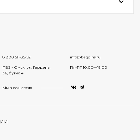
8 800 511-35-52
info@baggins.ru
ПВЗ - Омск, ул. Герцена,
Пн-ПТ 10:00—19:00
36, бутик 4
Мы в соц.сетях
НИИ