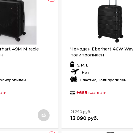
hart 49M Miracle
Чемодан Eberhart 46W Wa
ен
полипропилен
:
S, M, L
:
Нет
:
Полипропилен
Пластик, Полипропилен
+
655
ОВ!
БАЛЛОВ!
21 290 руб.
13 090 руб.