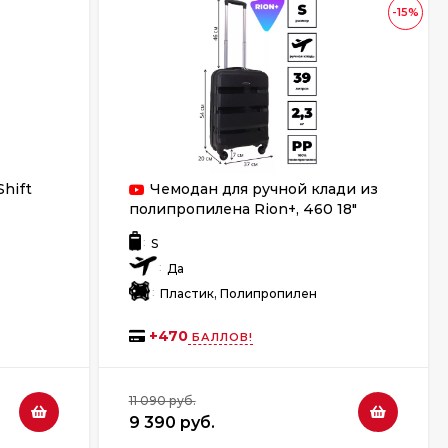
-15%
hift
Чемодан для ручной клади из
полипропилена Rion+, 460 18"
:
S
:
Да
:
Пластик, Полипропилен
+
470
БАЛЛОВ!
11 090 руб.
9 390 руб.