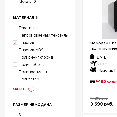
Мужской
МАТЕРИАЛ
Текстиль
Непромокаемый текстиль
Пластик
Чемодан Eber
полипропил
Пластик-ABS
Поливинилхлорид
:
S, M, L
:
Нет
Поликарбонат
:
Пластик, 
Полипропилен
Полиэстер
+
485
БАЛЛ
СКРЫТЬ
17 690 руб.
9 690 руб.
РАЗМЕР ЧЕМОДАНА
S