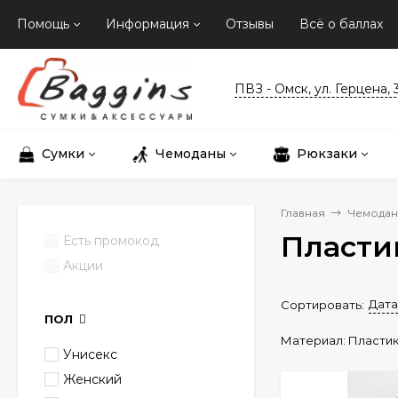
Помощь
Информация
Отзывы
Всё о баллах
ПВЗ - Омск, ул. Герцена, 
Сумки
Чемоданы
Рюкзаки
Главная
Чемода
Пласти
Есть промокод
Акции
Дата
Сортировать:
ПОЛ
Материал:
Пласти
Унисекс
Женский