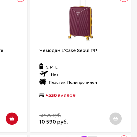
ve
Чемодан L'Case Seoul PP
:
S, M, L
:
Нет
:
Пластик, Полипропилен
+
530
БАЛЛОВ!
12 790 руб.
10 590 руб.