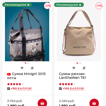
Рекомендуем! 🔥
Рекомендуем! 🔥
-21%
-13%
Сумка Minigirl 3015
Сумка-рюкзак
LanShaWan 761
коты
бежевая
5
1
+
150
БАЛЛОВ!
+
100
БАЛЛОВ!
3 790 руб.
2 290 руб.
2 990 руб.
1 990 руб.