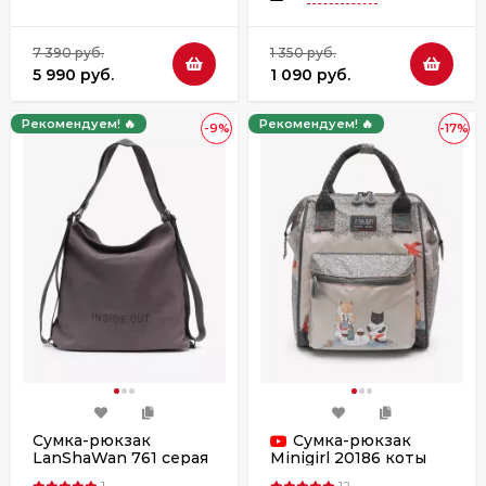
7 390 руб.
1 350 руб.
5 990 руб.
1 090 руб.
Рекомендуем! 🔥
Рекомендуем! 🔥
-9%
-17%
Сумка-рюкзак
Сумка-рюкзак
LanShaWan 761 серая
Minigirl 20186 коты
1
12