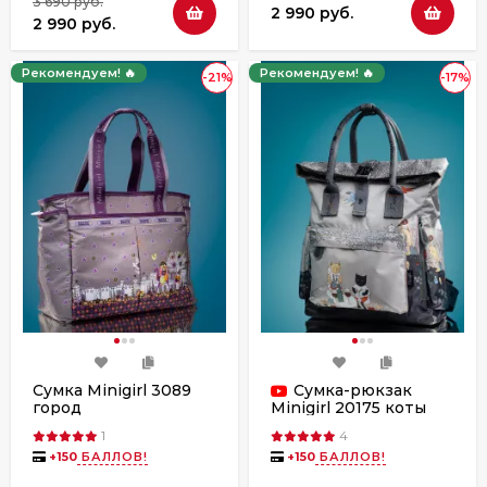
3 690 руб.
2 990 руб.
2 990 руб.
Рекомендуем! 🔥
Рекомендуем! 🔥
-21%
-17%
Сумка Minigirl 3089
Сумка-рюкзак
город
Minigirl 20175 коты
1
4
+
150
БАЛЛОВ!
+
150
БАЛЛОВ!