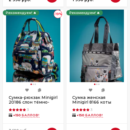
Рекомендуем! 🔥
Рекомендуем! 🔥
-19%
Сумка-рюкзак Minigirl
Сумка женская
20186 слон тёмно-
Minigirl 8166 коты
синий
3
3
+
150
БАЛЛОВ!
+
150
БАЛЛОВ!