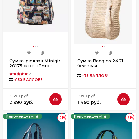
Сумка-рюкзак Minigirl
Сумка Baggins 2461
20175 слон тёмно-
бежевая
синяя
2
+
75
БАЛЛОВ!
+
150
БАЛЛОВ!
3 590 руб.
1 990 руб.
2 990 руб.
1 490 руб.
Рекомендуем! 🔥
Рекомендуем! 🔥
-21%
-21%