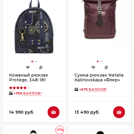
Кожаный рюкзак
Сумка-рюкзак Natalia
Protege, 348-181
Kalinovskaya «Флер»
"Техно" синий флотер
СР-56.182 бордо
1
+
675
БАЛЛОВ!
+
750
БАЛЛОВ!
14 990 руб.
13 490 руб.
-17%