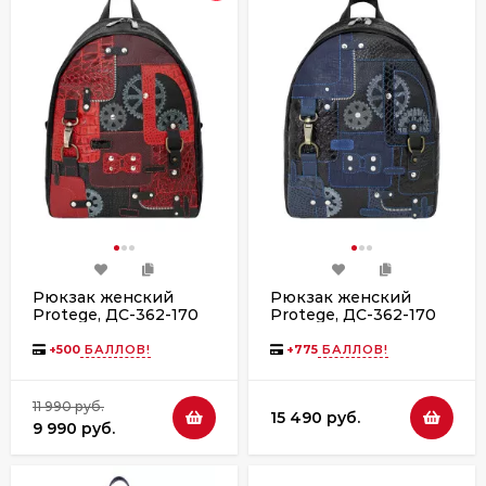
Рюкзак женский
Рюкзак женский
Protege, ДС-362-170
Protege, ДС-362-170
"Техно" чёрно-
"Техно" чёрно-синий
красный рептилия
рептилия
+
500
БАЛЛОВ!
+
775
БАЛЛОВ!
11 990 руб.
15 490 руб.
9 990 руб.