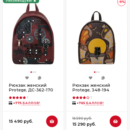
Рекомендуем! 🔥
-8%
Рюкзак женский
Рюкзак женский
Protege, ДС-362-170
Protege, 348-194
"Техно" бордо флотер
"Город №6" мокко
1
1
+
775
БАЛЛОВ!
+
765
БАЛЛОВ!
16 590 руб.
15 490 руб.
15 290 руб.