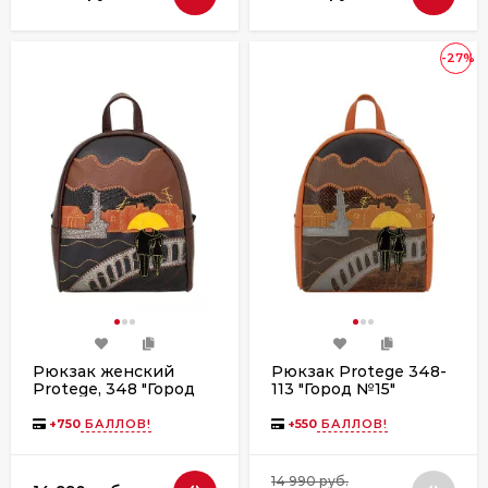
-27%
Рюкзак женский
Рюкзак Protege 348-
Protege, 348 "Город
113 "Город №15"
№15" мокко
рыжий
+
750
БАЛЛОВ!
+
550
БАЛЛОВ!
14 990 руб.