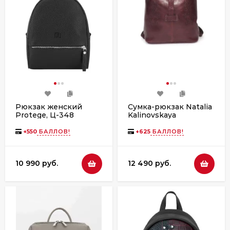
Рюкзак женский
Сумка-рюкзак Natalia
Protege, Ц-348
Kalinovskaya
флотер
СР-34/1т.682 Рут
бордо
+
550
БАЛЛОВ!
+
625
БАЛЛОВ!
10 990 руб.
12 490 руб.