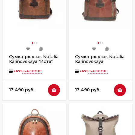
Сумка-рюкзак Natalia
Сумка-рюкзак Natalia
Kalinovskaya "Иста"
Kalinovskaya
рыжая/коричневая
СР-56.602 Линнея
флотер
рыжая
+
675
БАЛЛОВ!
+
675
БАЛЛОВ!
13 490 руб.
13 490 руб.