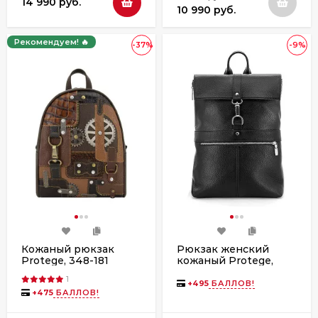
14 990 руб.
10 990 руб.
Рекомендуем! 🔥
-37%
-9%
Кожаный рюкзак
Рюкзак женский
Protege, 348-181
кожаный Protege,
"Техно" мокко флотер
Ц-263 флотер
1
+
495
БАЛЛОВ!
+
475
БАЛЛОВ!