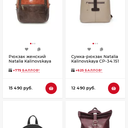
Рюкзак женский
Сумка-рюкзак Natalia
Natalia Kalinovskaya
Kalinovskaya СР-34.151
Р-43.602-1 «Леона»
«Луиза» капучино
коричневый/рыжий
флотер
+
775
БАЛЛОВ!
+
625
БАЛЛОВ!
гладкий
15 490 руб.
12 490 руб.