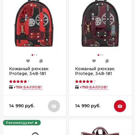
Кожаный рюкзак
Кожаный рюкзак
Protege, 348-181
Protege, 348-181
"Техно"
"Техно"
1
1
черный+красный
чёрный+бордо
+
750
БАЛЛОВ!
+
750
БАЛЛОВ!
рептилия кайман
флотер
14 990 руб.
14 990 руб.
Рекомендуем! 🔥