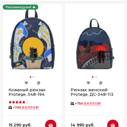
Рекомендуем! 🔥
Кожаный рюкзак
Рюкзак женский
Protege, 348-194
Protege, ДС-348-113
"Город №6" синий
"Город №15" синий
3
+
750
БАЛЛОВ!
+
765
БАЛЛОВ!
15 290 руб.
14 990 руб.