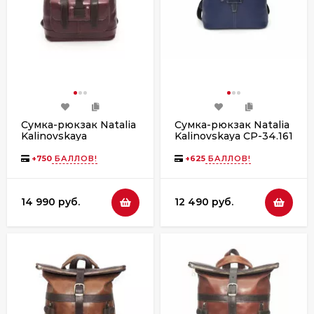
Сумка-рюкзак Natalia
Сумка-рюкзак Natalia
Kalinovskaya
Kalinovskaya СР-34.161
СР-54.182 "Надия"
«Бельканто» синяя
бордо флотер
+
750
БАЛЛОВ!
+
625
БАЛЛОВ!
14 990 руб.
12 490 руб.