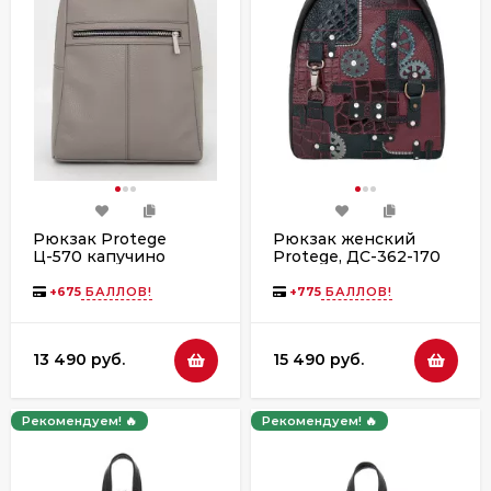
Рюкзак Protege
Рюкзак женский
Ц-570 капучино
Protege, ДС-362-170
флотер
"Техно" чёрно-
бордовый флотер
+
675
БАЛЛОВ!
+
775
БАЛЛОВ!
13 490 руб.
15 490 руб.
Рекомендуем! 🔥
Рекомендуем! 🔥