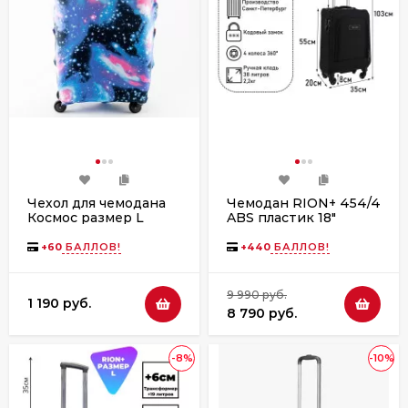
Чехол для чемодана
Чемодан RION+ 454/4
Космос размер L
ABS пластик 18"
дюймов
+
60
БАЛЛОВ!
+
440
БАЛЛОВ!
9 990 руб.
1 190 руб.
8 790 руб.
-8%
-10%