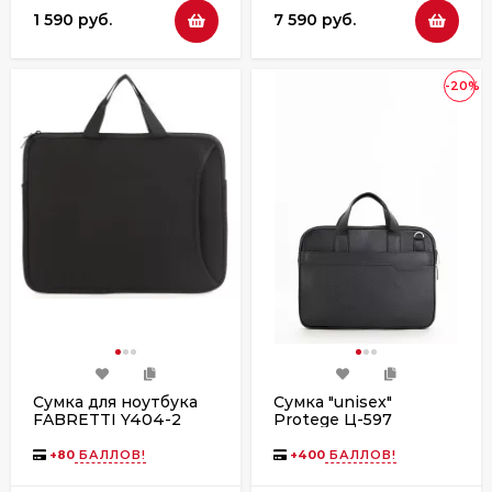
1 590 руб.
7 590 руб.
-20%
Сумка для ноутбука
Сумка "unisex"
FABRETTI Y404-2
Protege Ц-597
чёрная
черный флотер
+
80
БАЛЛОВ!
+
400
БАЛЛОВ!