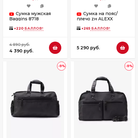
Сумка мужская
Сумка на пояс/
Baggins 8718
плечо zн ALEXX
коричневая
ALG0119 коричневый
пулап
+
220
БАЛЛОВ!
+
265
БАЛЛОВ!
4 890 руб.
5 290 руб.
4 390 руб.
-8%
-8%