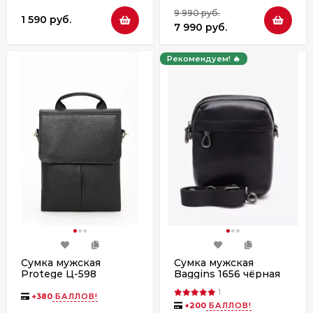
9 990 руб.
1 590 руб.
7 990 руб.
Рекомендуем! 🔥
Сумка мужская
Сумка мужская
Protege Ц-598
Baggins 1656 чёрная
чёрный флотер
1
+
380
БАЛЛОВ!
+
200
БАЛЛОВ!