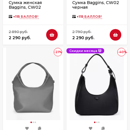
Сумка женская
Сумка Baggins, CW02
Baggins, CW02
черная
розовая
+
115
БАЛЛОВ!
+
115
БАЛЛОВ!
2 890 руб.
2 790 руб.
2 290 руб.
2 290 руб.
Скидки месяца 😽
-21%
-40%