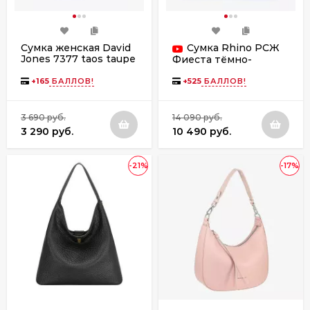
Сумка женская David
Сумка Rhino РСЖ
Jones 7377 taos taupe
Фиеста тёмно-
коричневый друид
+
165
БАЛЛОВ!
+
525
БАЛЛОВ!
3 690 руб.
14 090 руб.
3 290 руб.
10 490 руб.
-21%
-17%