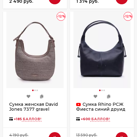
2 490 руб.
1 374 руб.
-12%
-12%
Сумка женская David
Сумка Rhino РСЖ
Jones 7377 gravel
Фиеста синий друид
+
185
БАЛЛОВ!
+
600
БАЛЛОВ!
4 190 руб.
13 590 руб.