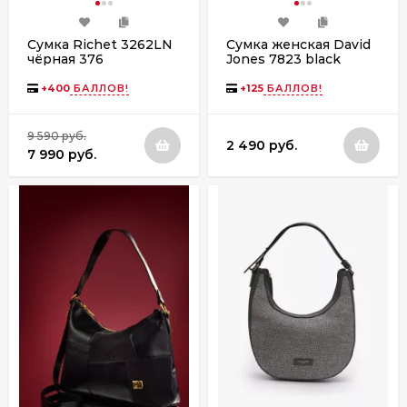
Сумка Richet 3262LN
Сумка женская David
чёрная 376
Jones 7823 black
+
400
БАЛЛОВ!
+
125
БАЛЛОВ!
9 590 руб.
2 490 руб.
7 990 руб.