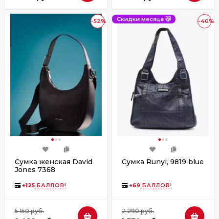
Скидки месяца 😽
-52%
-40%
Сумка женская David
Сумка Runyi, 9819 blue
Jones 7368
+
125
БАЛЛОВ!
+
69
БАЛЛОВ!
5 150 руб.
2 290 руб.