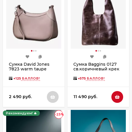
Сумка David Jones
Сумка Baggins 0127
7823 warm taupe
св.коричневый крек
+
125
БАЛЛОВ!
+
575
БАЛЛОВ!
2 490 руб.
11 490 руб.
Рекомендуем! 🔥
-25%