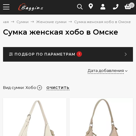
0
авная
Сумки
Женские сумки
Сумка женская хобо в Омске
Сумка женская хобо в Омске
ПОДБОР ПО ПАРАМЕТРАМ
1
Дата добавления
Вид сумки:
Хобо
ОЧИСТИТЬ